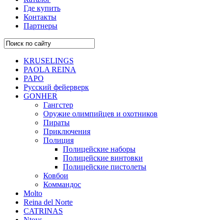
Где купить
Контакты
Партнеры
KRUSELINGS
PAOLA REINA
PAPO
Русский фейерверк
GONHER
Гангстер
Оружие олимпийцев и охотников
Пираты
Приключения
Полиция
Полицейские наборы
Полицейские винтовки
Полицейские пистолеты
Ковбои
Коммандос
Molto
Reina del Norte
CATRINAS
Ntoys